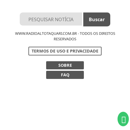
WWW.RADIOALTOTAQUARI.COM.BR - TODOS OS DIREITOS
RESERVADOS
TERMOS DE USO E PRIVACIDADE
SOBRE
FAQ
Termos de Uso e Privacidade
Esse site utiliza cookies para melhorar sua
experiência de navegação. Ao continuar o acesso,
entendemos que você concorda com nossos Termos
de Uso e Privacidade.
PARA MAIS INFORMAÇÕES,
ACESSE NOSSOS TERMOS
CLICANDO AQUI