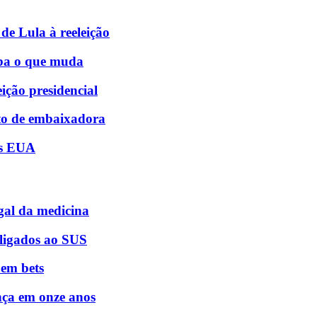
de Lula à reeleição
iba o que muda
ição presidencial
sto de embaixadora
os EUA
egal da medicina
 ligados ao SUS
 em bets
nça em onze anos