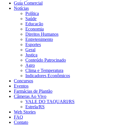
Guia Comercial
Notícias
Política
Saúde
Educação
Economia
Direitos Humanos
Entretenimento
Esportes
Geral
Justiça
Conteúdo Patrocinado
Agro
Clima e Temperatura
Indicadores Econômicos
Concursos
Eventos
Farmácias de Plantão
Câmeras Ao Vivo
VALE DO TAQUARI/RS
Estrela/RS
Web Stories
FAQ
Contato