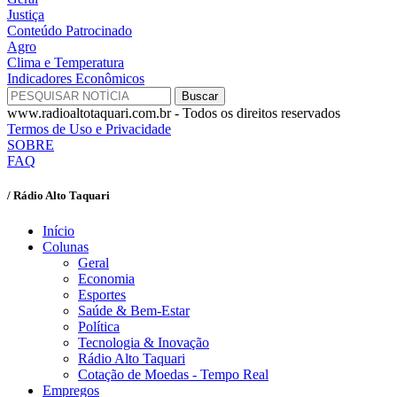
Justiça
Conteúdo Patrocinado
Agro
Clima e Temperatura
Indicadores Econômicos
www.radioaltotaquari.com.br - Todos os direitos reservados
Termos de Uso e Privacidade
SOBRE
FAQ
/ Rádio Alto Taquari
Início
Colunas
Geral
Economia
Esportes
Saúde & Bem-Estar
Política
Tecnologia & Inovação
Rádio Alto Taquari
Cotação de Moedas - Tempo Real
Empregos