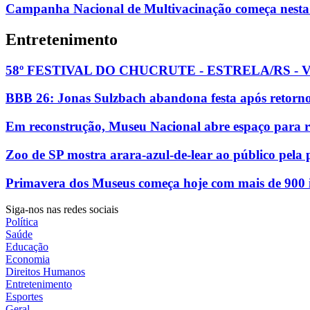
Campanha Nacional de Multivacinação começa nesta
Entretenimento
58º FESTIVAL DO CHUCRUTE - ESTRELA/RS -
BBB 26: Jonas Sulzbach abandona festa após retorno d
Em reconstrução, Museu Nacional abre espaço para re
Zoo de SP mostra arara-azul-de-lear ao público pela 
Primavera dos Museus começa hoje com mais de 900 i
Siga-nos nas redes sociais
Política
Saúde
Educação
Economia
Direitos Humanos
Entretenimento
Esportes
Geral