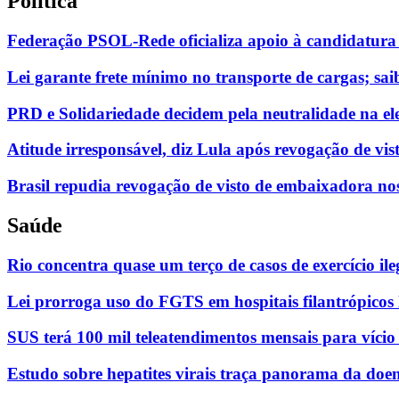
Política
Federação PSOL-Rede oficializa apoio à candidatura 
Lei garante frete mínimo no transporte de cargas; sa
PRD e Solidariedade decidem pela neutralidade na ele
Atitude irresponsável, diz Lula após revogação de vi
Brasil repudia revogação de visto de embaixadora n
Saúde
Rio concentra quase um terço de casos de exercício il
Lei prorroga uso do FGTS em hospitais filantrópicos
SUS terá 100 mil teleatendimentos mensais para vício
Estudo sobre hepatites virais traça panorama da doe