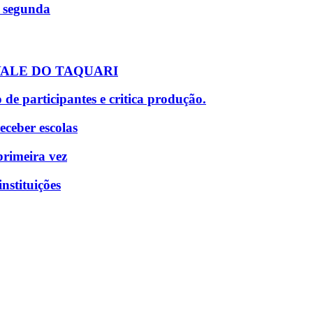
 segunda
 VALE DO TAQUARI
e participantes e critica produção.
ceber escolas
primeira vez
nstituições