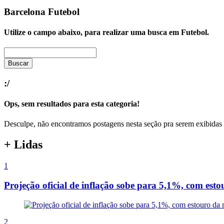
Barcelona
Futebol
Utilize o campo abaixo, para realizar uma busca em
Futebol
.
Buscar
:/
Ops, sem resultados para esta categoria!
Desculpe, não encontramos postagens nesta seção pra serem exibidas 
+ Lidas
1
Projeção oficial de inflação sobe para 5,1%, com est
2