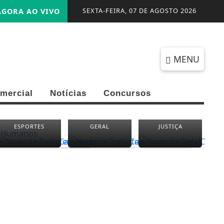
SEXTA-FEIRA, 07 DE AGOSTO 2026
GORA AO VIVO
MENU
mercial
Notícias
Concursos
ESPORTES
GERAL
JUSTIÇA
P