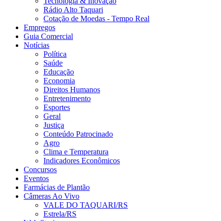
Tecnologia & Inovação
Rádio Alto Taquari
Cotação de Moedas - Tempo Real
Empregos
Guia Comercial
Notícias
Política
Saúde
Educação
Economia
Direitos Humanos
Entretenimento
Esportes
Geral
Justiça
Conteúdo Patrocinado
Agro
Clima e Temperatura
Indicadores Econômicos
Concursos
Eventos
Farmácias de Plantão
Câmeras Ao Vivo
VALE DO TAQUARI/RS
Estrela/RS