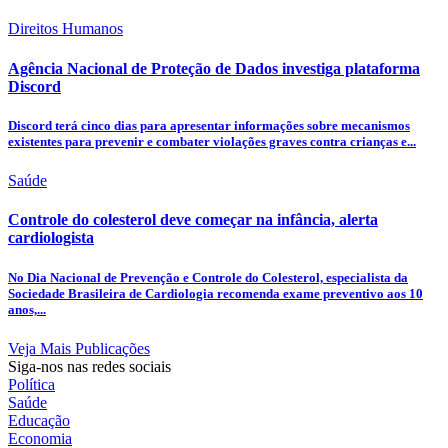
Direitos Humanos
Agência Nacional de Proteção de Dados investiga plataforma
Discord
Discord terá cinco dias para apresentar informações sobre mecanismos
existentes para prevenir e combater violações graves contra crianças e...
Saúde
Controle do colesterol deve começar na infância, alerta
cardiologista
No Dia Nacional de Prevenção e Controle do Colesterol, especialista da
Sociedade Brasileira de Cardiologia recomenda exame preventivo aos 10
anos,...
Veja Mais Publicações
Siga-nos nas redes sociais
Política
Saúde
Educação
Economia