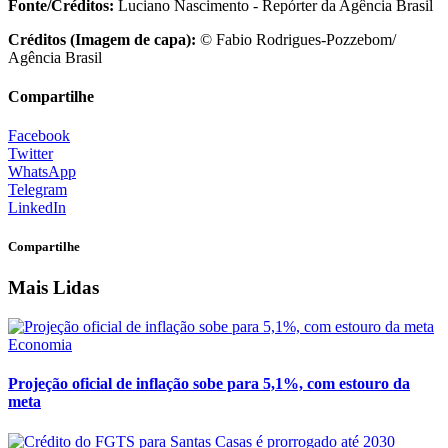
Fonte/Créditos:
Luciano Nascimento - Repórter da Agência Brasil
Créditos (Imagem de capa):
© Fabio Rodrigues-Pozzebom/
Agência Brasil
Compartilhe
Facebook
Twitter
WhatsApp
Telegram
LinkedIn
Compartilhe
Mais Lidas
Economia
Projeção oficial de inflação sobe para 5,1%, com estouro da
meta