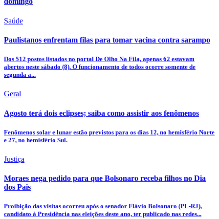
domingo
Saúde
Paulistanos enfrentam filas para tomar vacina contra sarampo
Dos 512 postos listados no portal De Olho Na Fila, apenas 62 estavam
abertos neste sábado (8). O funcionamento de todos ocorre somente de
segunda a...
Geral
Agosto terá dois eclipses; saiba como assistir aos fenômenos
Fenômenos solar e lunar estão previstos para os dias 12, no hemisfério Norte
e 27, no hemisfério Sul.
Justiça
Moraes nega pedido para que Bolsonaro receba filhos no Dia
dos Pais
Proibição das visitas ocorreu após o senador Flávio Bolsonaro (PL-RJ),
candidato à Presidência nas eleições deste ano, ter publicado nas redes...