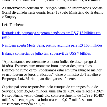
As informações constam da Relação Anual de Informações Sociais
(Rais) divulgada nesta quarta-feira (13) pelo Ministério do Trabalho
e Emprego.
Leia Também:
Retiradas da poupança superam depósitos em R$ 7,15 bilhões em
julho
Ninguém acerta Mega-Sena; prêmio acumula para R$ 165 milhões
Balança comercial de julho tem superávit de US$ 7 bilhões
“Apresentamos recentemente o menor índice de desemprego da
história. Estamos num momento bom, apesar dos juros altos.
Estamos no rumo certo. Poderíamos estar em uma situação melhor
se não fossem os juros praticados”, disse o ministro do Trabalho e
Emprego, Luiz Marinho, ao divulgar os números.
O principal setor responsável pelo estoque de empregos foi o de
Serviços, com 35,695 milhões, uma alta de 7,2% em relação a 2024.
Na sequência, vem o Comércio, com crescimento de 1,7% e 10,487
milhões de empregos, e a Indústria com 9,017 milhões e um
crescimento também de 1,7%.