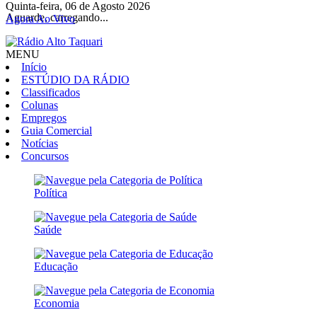
Quinta-feira, 06 de Agosto 2026
Aguarde, carregando...
Agora Ao Vivo
MENU
Início
ESTÚDIO DA RÁDIO
Classificados
Colunas
Empregos
Guia Comercial
Notícias
Concursos
Política
Saúde
Educação
Economia