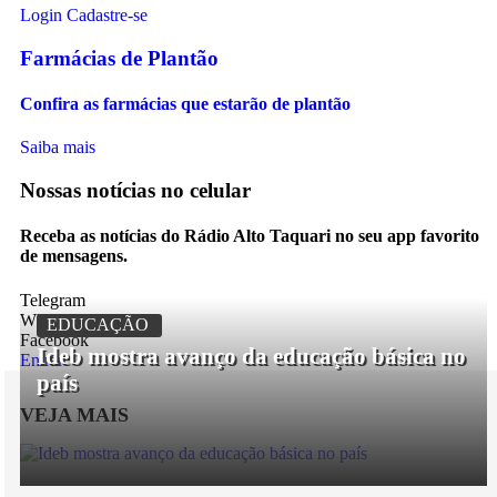
Login
Cadastre-se
Farmácias de Plantão
Confira as farmácias que estarão de plantão
Saiba mais
Nossas notícias
no celular
Receba as notícias do Rádio Alto Taquari no seu app favorito
de mensagens.
Telegram
Whatsapp
EDUCAÇÃO
Facebook
Ideb mostra avanço da educação básica no
Entrar
país
VEJA MAIS