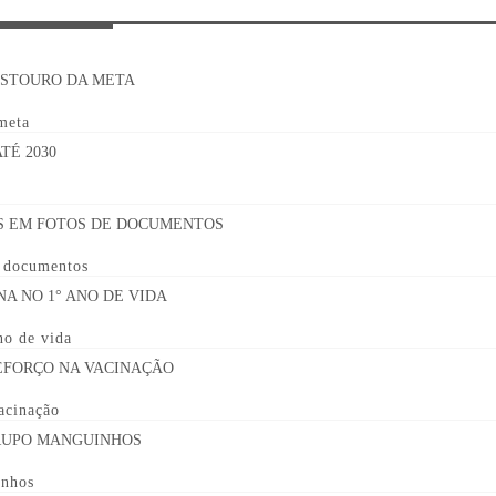
 meta
e documentos
no de vida
acinação
inhos