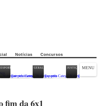
cial
Notícias
Concursos
CO
MENU
ESPORTES
GERAL
JUSTIÇA
PA
o fim da 6x1