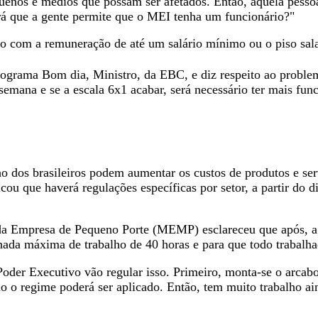
nos e médios que possam ser afetados. Então, aquela pessoa 
erá que a gente permite que o MEI tenha um funcionário?"
com a remuneração de até um salário mínimo ou o piso salar
programa Bom dia, Ministro, da EBC, e diz respeito ao probl
semana e se a escala 6x1 acabar, será necessário ter mais func
o dos brasileiros podem aumentar os custos de produtos e se
cou que haverá regulações específicas por setor, a partir do d
 Empresa de Pequeno Porte (MEMP) esclareceu que após, a cr
nada máxima de trabalho de 40 horas e para que todo trabalha
o Poder Executivo vão regular isso. Primeiro, monta-se o arcab
o o regime poderá ser aplicado. Então, tem muito trabalho aind