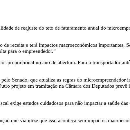
ilidade de reajuste do teto de faturamento anual do microemp
o de receita e terá impactos macroeconômicos importantes. Se
olta para o empreendedor.”
or proporcional no ano de abertura. Para o transportador a
elo Senado, que atualiza as regras do microempreendedor ind
utro projeto em tramitação na Câmara dos Deputados prevê l
cal exige estudos cuidadosos para não impactar a saúde das 
ução que viabilize que isso aconteça sem impactos macroec