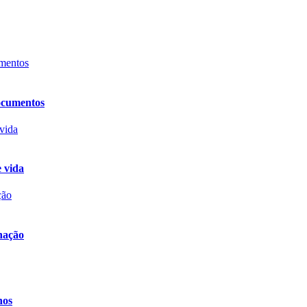
documentos
e vida
nação
hos