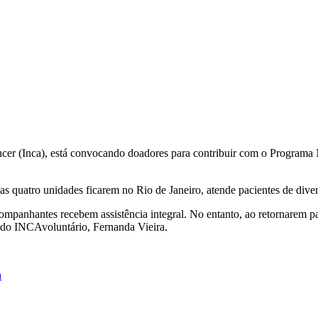
cer (Inca), está convocando doadores para contribuir com o Programa Nu
uas quatro unidades ficarem no Rio de Janeiro, atende pacientes de div
 acompanhantes recebem assistência integral. No entanto, ao retornare
l do INCAvoluntário, Fernanda Vieira.
a