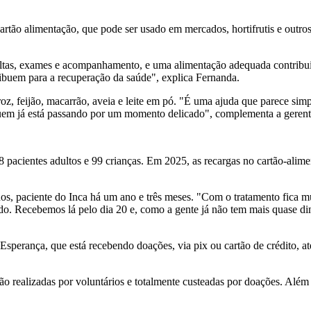
 cartão alimentação, que pode ser usado em mercados, hortifrutis e out
ultas, exames e acompanhamento, e uma alimentação adequada contribui
ribuem para a recuperação da saúde", explica Fernanda.
z, feijão, macarrão, aveia e leite em pó. "É uma ajuda que parece simp
 quem já está passando por um momento delicado", complementa a geren
58 pacientes adultos e 99 crianças. Em 2025, as recargas no cartão-ali
, paciente do Inca há um ano e três meses. "Com o tratamento fica muit
do. Recebemos lá pelo dia 20 e, como a gente já não tem mais quase di
Esperança, que está recebendo doações, via pix ou cartão de crédito, a
ão realizadas por voluntários e totalmente custeadas por doações. Além 