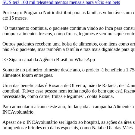
SUS terá 100 mil teleatendimentos mensais para vício em bets
Por isso, o Programa Nutrir distribui para as famílias vulneráveis um
até 15 meses.
"O tratamento continua, o paciente continua vindo ao Inca para cons
comprar alimentos frescos, como frutas, legumes e verduras que cont
Outros pacientes recebem uma bolsa de alimentos, com itens como arro
não só o paciente, mas também a família e traz mais dignidade para
>> Siga o canal da Agência Brasil no WhatsApp
Somente no primeiro trimestre desde ano, o projeto já beneficiou 1.7
alimentos foram entregues.
Uma das beneficiadas é Rosana de Oliveira, mãe de Rafaela, de 14 anos
contribui. Talvez essa pessoa nem tenha noção do bem que está fazen
necessidade, como carne, frutas e legumes", conta Rosana.
Para aumentar o alcance este ano, foi lançada a campanha Alimente a 
INCAvoluntário.
Apesar de o INCAvoluntário ser ligado ao hospital, as ações da área s
brinquedos e brindes em datas especiais, como Natal e Dia das Mães.