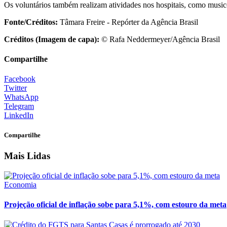
Os voluntários também realizam atividades nos hospitais, como musico
Fonte/Créditos:
Tâmara Freire - Repórter da Agência Brasil
Créditos (Imagem de capa):
© Rafa Neddermeyer/Agência Brasil
Compartilhe
Facebook
Twitter
WhatsApp
Telegram
LinkedIn
Compartilhe
Mais Lidas
Economia
Projeção oficial de inflação sobe para 5,1%, com estouro da meta