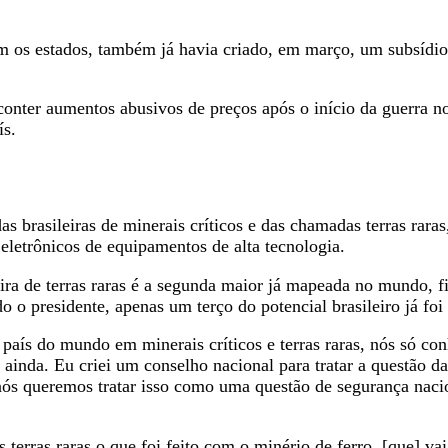
 os estados, também já havia criado, em março, um subsídio
conter aumentos abusivos de preços após o início da guerra n
ís.
das brasileiras de minerais críticos e das chamadas terras rar
letrônicos de equipamentos de alta tecnologia.
eira de terras raras é a segunda maior já mapeada no mundo, 
o presidente, apenas um terço do potencial brasileiro já fo
país do mundo em minerais críticos e terras raras, nós só co
nda. Eu criei um conselho nacional para tratar a questão das 
nós queremos tratar isso como uma questão de segurança naci
s terras raras o que foi feito com o minério de ferro, [que] 