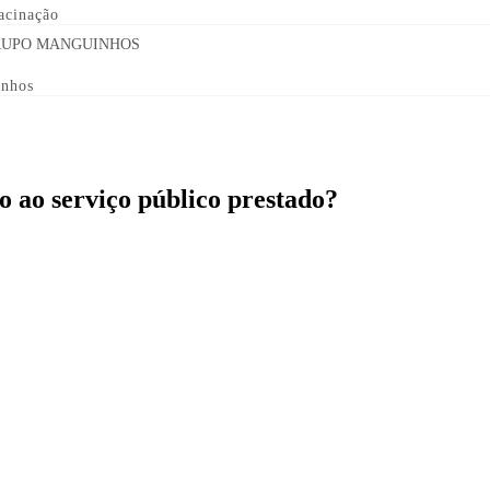
acinação
inhos
ão ao serviço público prestado?