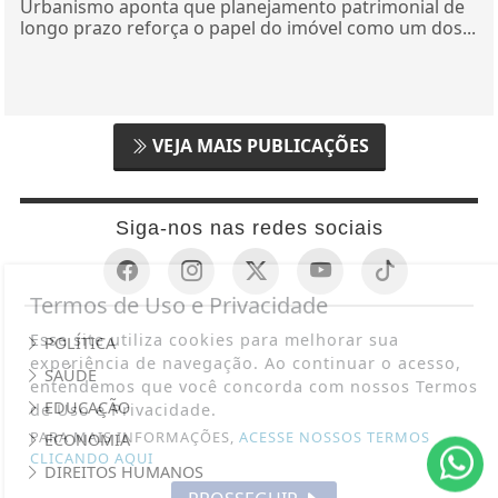
Urbanismo aponta que planejamento patrimonial de
longo prazo reforça o papel do imóvel como um dos...
VEJA MAIS PUBLICAÇÕES
Siga-nos nas redes sociais
Termos de Uso e Privacidade
Esse site utiliza cookies para melhorar sua
POLÍTICA
experiência de navegação. Ao continuar o acesso,
SAÚDE
entendemos que você concorda com nossos Termos
EDUCAÇÃO
de Uso e Privacidade.
PARA MAIS INFORMAÇÕES,
ACESSE NOSSOS TERMOS
ECONOMIA
CLICANDO AQUI
DIREITOS HUMANOS