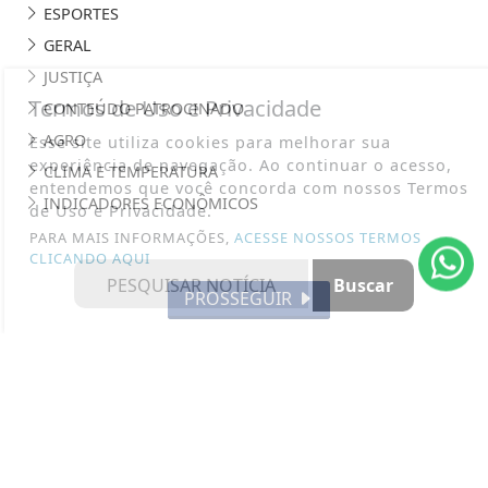
ESPORTES
GERAL
JUSTIÇA
Termos de Uso e Privacidade
CONTEÚDO PATROCINADO
AGRO
Esse site utiliza cookies para melhorar sua
experiência de navegação. Ao continuar o acesso,
CLIMA E TEMPERATURA
entendemos que você concorda com nossos Termos
INDICADORES ECONÔMICOS
de Uso e Privacidade.
PARA MAIS INFORMAÇÕES,
ACESSE NOSSOS TERMOS
CLICANDO AQUI
PROSSEGUIR
WWW.RADIOALTOTAQUARI.COM.BR - TODOS OS DIREITOS
RESERVADOS
TERMOS DE USO E PRIVACIDADE
SOBRE