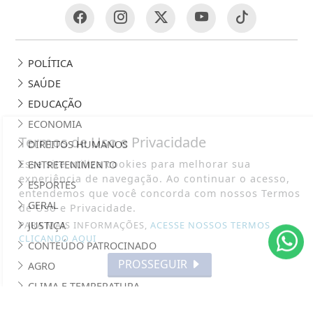
POLÍTICA
SAÚDE
EDUCAÇÃO
ECONOMIA
Termos de Uso e Privacidade
DIREITOS HUMANOS
Esse site utiliza cookies para melhorar sua
ENTRETENIMENTO
experiência de navegação. Ao continuar o acesso,
ESPORTES
entendemos que você concorda com nossos Termos
GERAL
de Uso e Privacidade.
JUSTIÇA
PARA MAIS INFORMAÇÕES,
ACESSE NOSSOS TERMOS
CLICANDO AQUI
CONTEÚDO PATROCINADO
PROSSEGUIR
AGRO
CLIMA E TEMPERATURA
INDICADORES ECONÔMICOS