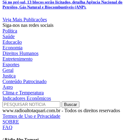
Só no pré-sal, 13 blocos serão licitados, detalha Agência Nacional do
Petróleo, Gás Natural e Biocombustíveis (ANP).
Veja Mais Publicações
Siga-nos nas redes sociais
Política
Saúde
Educação
Economia
Direitos Humanos
Entretenimento
Esportes
Geral
Justiça
Conteúdo Patrocinado
Agro
Clima e Temperatura
Indicadores Econômicos
www.radioaltotaquari.com.br - Todos os direitos reservados
Termos de Uso e Privacidade
SOBRE
FAQ
/ Rádio Alto Taquari