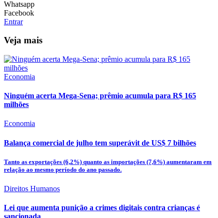
Whatsapp
Facebook
Entrar
Veja mais
Economia
Ninguém acerta Mega-Sena; prêmio acumula para R$ 165
milhões
Economia
Balança comercial de julho tem superávit de US$ 7 bilhões
Tanto as exportações (6,2%) quanto as importações (7,6%) aumentaram em
relação ao mesmo período do ano passado.
Direitos Humanos
Lei que aumenta punição a crimes digitais contra crianças é
sancionada