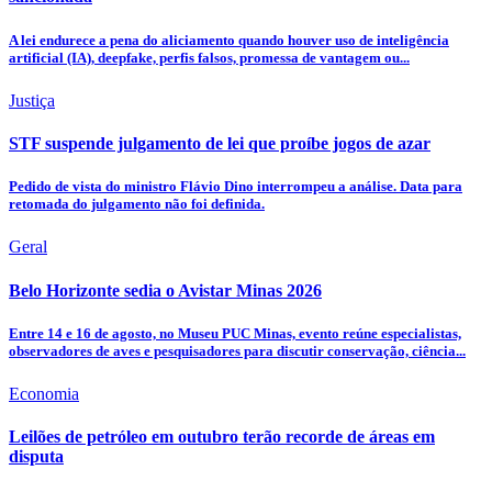
A lei endurece a pena do aliciamento quando houver uso de inteligência
artificial (IA), deepfake, perfis falsos, promessa de vantagem ou...
Justiça
STF suspende julgamento de lei que proíbe jogos de azar
Pedido de vista do ministro Flávio Dino interrompeu a análise. Data para
retomada do julgamento não foi definida.
Geral
Belo Horizonte sedia o Avistar Minas 2026
Entre 14 e 16 de agosto, no Museu PUC Minas, evento reúne especialistas,
observadores de aves e pesquisadores para discutir conservação, ciência...
Economia
Leilões de petróleo em outubro terão recorde de áreas em
disputa