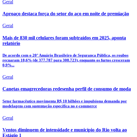
Geral
Aproaço destaca força do setor do aço em noite de premiação
Geral
Mais de 830 mil celulares foram subtraídos em 2025, aponta
relatório
De acordo com o 20° Anuário Brasileiro de Segurança Pública, os roubos
recuaram 18,6% (de 377.787 para 308.723), enquanto os furtos cresceram
0,9%...
Geral
Canetas emagrecedoras redesenha perfil de consumo de moda
Setor farmacêutico movimenta R$ 10 bilhões e impulsiona demanda por
modelagens com sustentação específica no e-commerce
Geral
Ventos diminuem de intensidade e município do Rio volta ao
Estágio 1