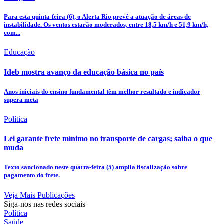
Para esta quinta-feira (6), o Alerta Rio prevê a atuação de áreas de
instabilidade. Os ventos estarão moderados, entre 18,5 km/h e 51,9 km/h,
com...
Educação
Ideb mostra avanço da educação básica no país
Anos iniciais do ensino fundamental têm melhor resultado e indicador
supera meta
Política
Lei garante frete mínimo no transporte de cargas; saiba o que
muda
Texto sancionado neste quarta-feira (5) amplia fiscalização sobre
pagamento do frete.
Veja Mais Publicações
Siga-nos nas redes sociais
Política
Saúde