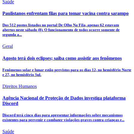
Saúde
Paulistanos enfrentam filas para tomar vacina contra sarampo
Dos 512 postos listados no portal De Olho Na Fila, apenas 62 estavam
abertos neste sábado (8). O funcionamento de todos ocorre somente de
segunda a...
Geral
Agosto terá dois eclipses; saiba como assistir aos fenômenos
Fenômenos solar e lunar estão previstos para os dias 12, no hemisfério Norte
e 27, no hemisfério Sul.
Direitos Humanos
Agência Nacional de Proteção de Dados investiga plataforma
Discord
Discord terá cinco dias para apresentar informações sobre mecanismos
existentes para prevenir e combater violações graves contra crianças e...
Saúde