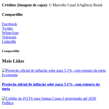
Créditos (Imagem de capa):
© Marcello Casal JrAgência Brasil
Compartilhe
Facebook
Twitter
WhatsApp
Telegram
LinkedIn
Compartilhe
Mais Lidas
Economia
Projeção oficial de inflação sobe para 5,1%, com estouro da
meta
Política