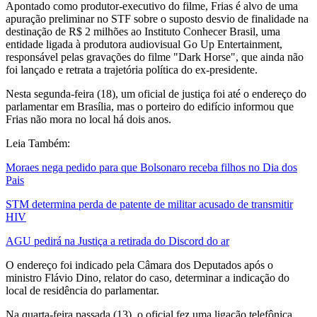
Apontado como produtor-executivo do filme, Frias é alvo de uma
apuração preliminar no STF sobre o suposto desvio de finalidade na
destinação de R$ 2 milhões ao Instituto Conhecer Brasil, uma
entidade ligada à produtora audiovisual Go Up Entertainment,
responsável pelas gravações do filme "Dark Horse", que ainda não
foi lançado e retrata a trajetória política do ex-presidente.
Nesta segunda-feira (18), um oficial de justiça foi até o endereço do
parlamentar em Brasília, mas o porteiro do edifício informou que
Frias não mora no local há dois anos.
Leia Também:
Moraes nega pedido para que Bolsonaro receba filhos no Dia dos
Pais
STM determina perda de patente de militar acusado de transmitir
HIV
AGU pedirá na Justiça a retirada do Discord do ar
O endereço foi indicado pela Câmara dos Deputados após o
ministro Flávio Dino, relator do caso, determinar a indicação do
local de residência do parlamentar.
Na quarta-feira passada (13), o oficial fez uma ligação telefônica