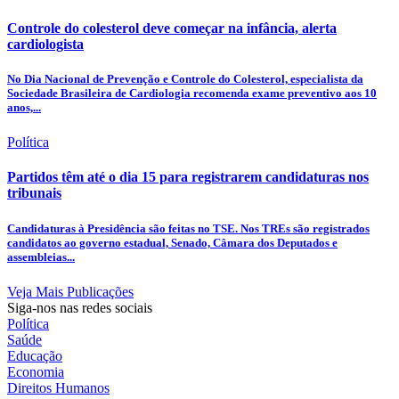
Controle do colesterol deve começar na infância, alerta
cardiologista
No Dia Nacional de Prevenção e Controle do Colesterol, especialista da
Sociedade Brasileira de Cardiologia recomenda exame preventivo aos 10
anos,...
Política
Partidos têm até o dia 15 para registrarem candidaturas nos
tribunais
Candidaturas à Presidência são feitas no TSE. Nos TREs são registrados
candidatos ao governo estadual, Senado, Câmara dos Deputados e
assembleias...
Veja Mais Publicações
Siga-nos nas redes sociais
Política
Saúde
Educação
Economia
Direitos Humanos