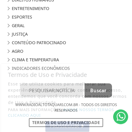
ENTRETENIMENTO
ESPORTES
GERAL
JUSTIÇA
CONTEÚDO PATROCINADO
AGRO
CLIMA E TEMPERATURA
INDICADORES ECONÔMICOS
Termos de Uso e Privacidade
Esse site utiliza cookies para melhorar sua
experiência de navegação. Ao continuar o acesso,
entendemos que você concorda com nossos Termos
de Uso e Privacidade.
WWW.RADIOALTOTAQUARI.COM.BR - TODOS OS DIREITOS
PARA MAIS INFORMAÇÕES,
ACESSE NOSSOS TERMOS
RESERVADOS
CLICANDO AQUI
TERMOS DE USO E PRIVACIDADE
PROSSEGUIR