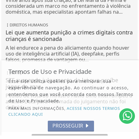
Vinte anos após sua criação, a Lei Maria da Penha é
considerada um marco no enfrentamento à violência
doméstica, mas especialistas apontam falhas na...
DIREITOS HUMANOS
Lei que aumenta punição a crimes digitais contra
crianças é sancionada
A lei endurece a pena do aliciamento quando houver
uso de inteligência artificial (IA), deepfake, perfis
falsos, promessa de vantagem ou...
Termos de Uso e Privacidade
JUSTIÇA
STF suspende julgamento de lei que proíbe
Esse site utiliza cookies para melhorar sua
jogos de azar
experiência de navegação. Ao continuar o acesso,
entendemos que você concorda com nossos Termos
Pedido de vista do ministro Flávio Dino interrompeu a
de Uso e Privacidade.
análise. Data para retomada do julgamento não foi
definida.
PARA MAIS INFORMAÇÕES,
ACESSE NOSSOS TERMOS
CLICANDO AQUI
PROSSEGUIR