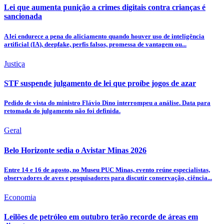
Lei que aumenta punição a crimes digitais contra crianças é
sancionada
A lei endurece a pena do aliciamento quando houver uso de inteligência
artificial (IA), deepfake, perfis falsos, promessa de vantagem ou...
Justiça
STF suspende julgamento de lei que proíbe jogos de azar
Pedido de vista do ministro Flávio Dino interrompeu a análise. Data para
retomada do julgamento não foi definida.
Geral
Belo Horizonte sedia o Avistar Minas 2026
Entre 14 e 16 de agosto, no Museu PUC Minas, evento reúne especialistas,
observadores de aves e pesquisadores para discutir conservação, ciência...
Economia
Leilões de petróleo em outubro terão recorde de áreas em