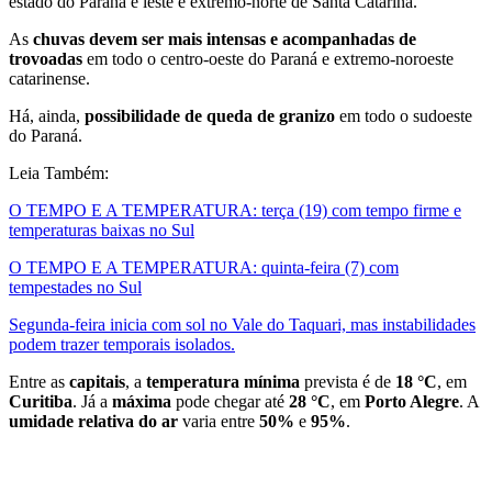
estado do Paraná e leste e extremo-norte de Santa Catarina.
As
chuvas devem ser mais intensas e acompanhadas de
trovoadas
em todo o centro-oeste do Paraná e extremo-noroeste
catarinense.
Há, ainda,
possibilidade de queda de granizo
em todo o sudoeste
do Paraná.
Leia Também:
O TEMPO E A TEMPERATURA: terça (19) com tempo firme e
temperaturas baixas no Sul
O TEMPO E A TEMPERATURA: quinta-feira (7) com
tempestades no Sul
Segunda-feira inicia com sol no Vale do Taquari, mas instabilidades
podem trazer temporais isolados.
Entre as
capitais
, a
temperatura mínima
prevista é de
18 °C
, em
Curitiba
. Já a
máxima
pode chegar até
28 °C
, em
Porto Alegre
. A
umidade relativa do ar
varia entre
50%
e
95%
.