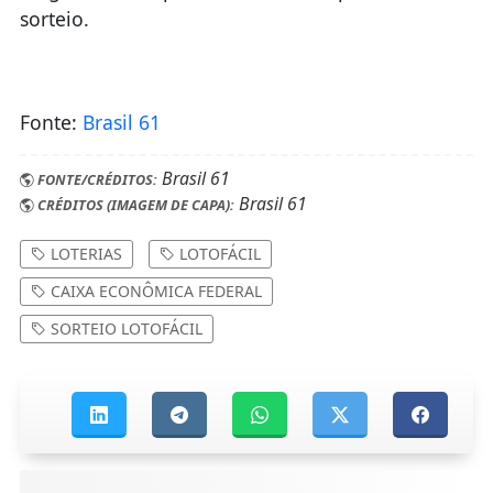
sorteio.
Fonte:
Brasil 61
Brasil 61
FONTE/CRÉDITOS:
Brasil 61
CRÉDITOS (IMAGEM DE CAPA):
LOTERIAS
LOTOFÁCIL
CAIXA ECONÔMICA FEDERAL
SORTEIO LOTOFÁCIL