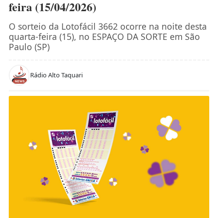
feira (15/04/2026)
O sorteio da Lotofácil 3662 ocorre na noite desta
quarta-feira (15), no ESPAÇO DA SORTE em São
Paulo (SP)
Rádio Alto Taquari