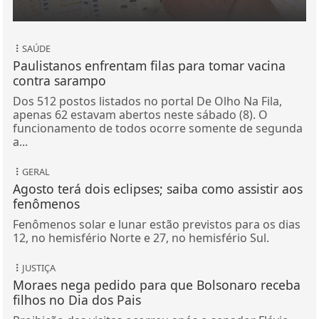
SAÚDE
Paulistanos enfrentam filas para tomar vacina
contra sarampo
Dos 512 postos listados no portal De Olho Na Fila,
apenas 62 estavam abertos neste sábado (8). O
funcionamento de todos ocorre somente de segunda
a...
GERAL
Agosto terá dois eclipses; saiba como assistir aos
fenômenos
Fenômenos solar e lunar estão previstos para os dias
12, no hemisfério Norte e 27, no hemisfério Sul.
JUSTIÇA
Moraes nega pedido para que Bolsonaro receba
filhos no Dia dos Pais