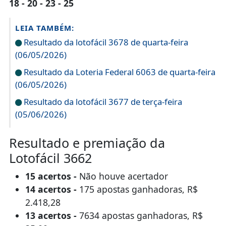
18 - 20 - 23 - 25
LEIA TAMBÉM:
Resultado da lotofácil 3678 de quarta-feira
(06/05/2026)
Resultado da Loteria Federal 6063 de quarta-feira
(06/05/2026)
Resultado da lotofácil 3677 de terça-feira
(05/06/2026)
Resultado e premiação da
Lotofácil 3662
15 acertos -
Não houve acertador
14 acertos -
175 apostas ganhadoras, R$
2.418,28
13 acertos -
7634 apostas ganhadoras, R$