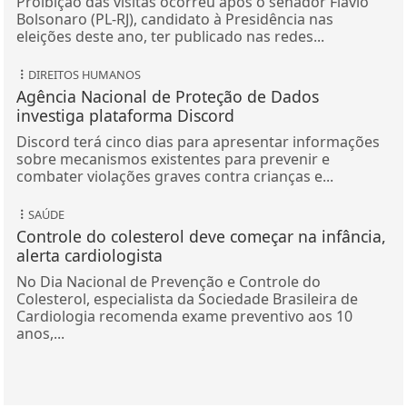
Proibição das visitas ocorreu após o senador Flávio
Bolsonaro (PL-RJ), candidato à Presidência nas
eleições deste ano, ter publicado nas redes...
DIREITOS HUMANOS
Agência Nacional de Proteção de Dados
investiga plataforma Discord
Discord terá cinco dias para apresentar informações
sobre mecanismos existentes para prevenir e
combater violações graves contra crianças e...
SAÚDE
Controle do colesterol deve começar na infância,
alerta cardiologista
No Dia Nacional de Prevenção e Controle do
Colesterol, especialista da Sociedade Brasileira de
Cardiologia recomenda exame preventivo aos 10
anos,...