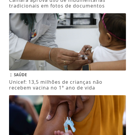
Câmara aprova uso de indumentárias
tradicionais em fotos de documentos
SAÚDE
Unicef: 13,5 milhões de crianças não
recebem vacina no 1° ano de vida