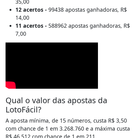
35,00
12 acertos -
99438 apostas ganhadoras, R$
14,00
11 acertos -
588962 apostas ganhadoras, R$
7,00
Qual o valor das apostas da
LotoFácil?
A aposta mínima, de 15 números, custa R$ 3,50
com chance de 1 em 3.268.760 e a máxima custa
R$ 46.512 com chance de 1 em 211.