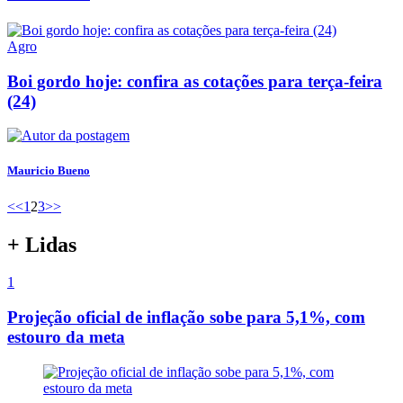
Agro
Boi gordo hoje: confira as cotações para terça-feira
(24)
Mauricio Bueno
<<
1
2
3
>>
+ Lidas
1
Projeção oficial de inflação sobe para 5,1%, com
estouro da meta