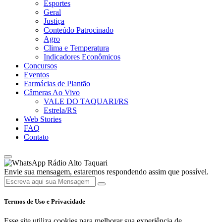
Esportes
Geral
Justiça
Conteúdo Patrocinado
Agro
Clima e Temperatura
Indicadores Econômicos
Concursos
Eventos
Farmácias de Plantão
Câmeras Ao Vivo
VALE DO TAQUARI/RS
Estrela/RS
Web Stories
FAQ
Contato
Rádio Alto Taquari
Envie sua mensagem, estaremos respondendo assim que possível.
Termos de Uso e Privacidade
Esse site utiliza cookies para melhorar sua experiência de