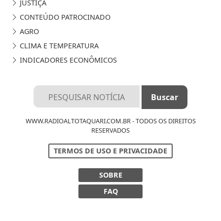
JUSTIÇA
CONTEÚDO PATROCINADO
AGRO
CLIMA E TEMPERATURA
INDICADORES ECONÔMICOS
WWW.RADIOALTOTAQUARI.COM.BR - TODOS OS DIREITOS
RESERVADOS
TERMOS DE USO E PRIVACIDADE
Termos de Uso e Privacidade
SOBRE
Esse site utiliza cookies para melhorar sua
FAQ
experiência de navegação. Ao continuar o acesso,
entendemos que você concorda com nossos Termos
de Uso e Privacidade.