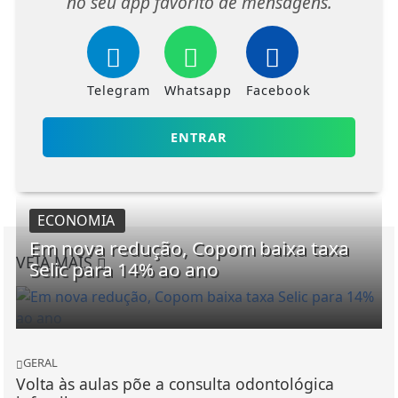
no seu app favorito de mensagens.
Telegram
Whatsapp
Facebook
ENTRAR
ECONOMIA
Em nova redução, Copom baixa taxa
VEJA MAIS
Selic para 14% ao ano
GERAL
Volta às aulas põe a consulta odontológica