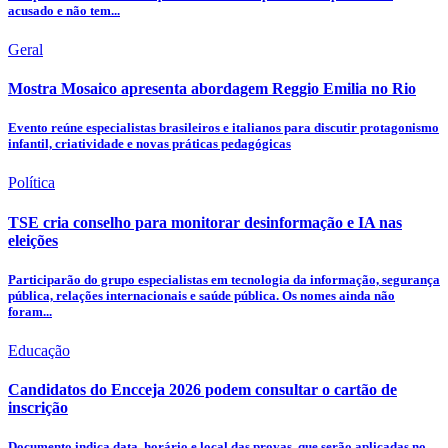
acusado e não tem...
Geral
Mostra Mosaico apresenta abordagem Reggio Emilia no Rio
Evento reúne especialistas brasileiros e italianos para discutir protagonismo
infantil, criatividade e novas práticas pedagógicas
Política
TSE cria conselho para monitorar desinformação e IA nas
eleições
Participarão do grupo especialistas em tecnologia da informação, segurança
pública, relações internacionais e saúde pública. Os nomes ainda não
foram...
Educação
Candidatos do Encceja 2026 podem consultar o cartão de
inscrição
Documento indica data, horário e local das provas, que serão aplicadas no