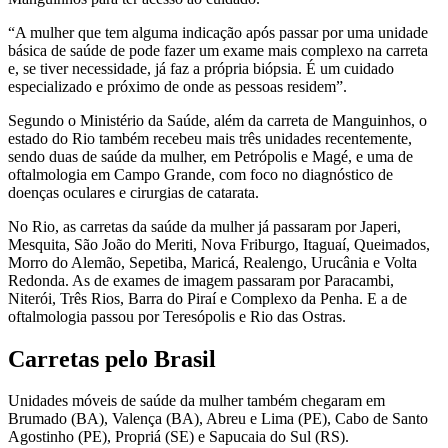
“A mulher que tem alguma indicação após passar por uma unidade
básica de saúde de pode fazer um exame mais complexo na carreta
e, se tiver necessidade, já faz a própria biópsia. É um cuidado
especializado e próximo de onde as pessoas residem”.
Segundo o Ministério da Saúde, além da carreta de Manguinhos, o
estado do Rio também recebeu mais três unidades recentemente,
sendo duas de saúde da mulher, em Petrópolis e Magé, e uma de
oftalmologia em Campo Grande, com foco no diagnóstico de
doenças oculares e cirurgias de catarata.
No Rio, as carretas da saúde da mulher já passaram por Japeri,
Mesquita, São João do Meriti, Nova Friburgo, Itaguaí, Queimados,
Morro do Alemão, Sepetiba, Maricá, Realengo, Urucânia e Volta
Redonda. As de exames de imagem passaram por Paracambi,
Niterói, Três Rios, Barra do Piraí e Complexo da Penha. E a de
oftalmologia passou por Teresópolis e Rio das Ostras.
Carretas pelo Brasil
Unidades móveis de saúde da mulher também chegaram em
Brumado (BA), Valença (BA), Abreu e Lima (PE), Cabo de Santo
Agostinho (PE), Propriá (SE) e Sapucaia do Sul (RS).