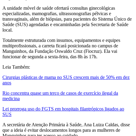
A unidade móvel de saúde ofertará consultas ginecológicas
especializadas, mamografias, ultrassonografias pélvicas e
transvaginais, além de biópsias, para pacientes do Sistema Único de
Saúde (SUS) agendadas e encaminhadas pela Secretaria de Saúde
local.
Totalmente estruturada com insumos, equipamentos e equipes
multiprofissionais, a carreta ficará posicionada no campus de
Manguinhos, da Fundação Oswaldo Cruz (Fiocruz). Ela vai
funcionar de segunda a sexta-feira, das 8h às 17h.
Leia Também:
Cirurgias plásticas de mama no SUS crescem mais de 50% em dez
anos
Rio concentra quase um terço de casos de exercício ilegal da
medicina
Lei prorroga uso do FGTS em hospitais filantrópicos ligados ao
SUS
A secretária de Atenção Primária à Saúde, Ana Luiza Caldas, disse
que a ideia é evitar deslocamentos longos para as mulheres de
Manguinhos para ter acesso ao cuidado.