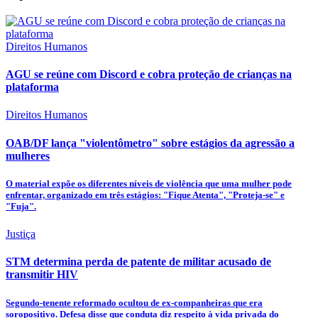
Direitos Humanos
AGU se reúne com Discord e cobra proteção de crianças na
plataforma
Direitos Humanos
OAB/DF lança "violentômetro" sobre estágios da agressão a
mulheres
O material expõe os diferentes níveis de violência que uma mulher pode
enfrentar, organizado em três estágios: "Fique Atenta", "Proteja-se" e
"Fuja".
Justiça
STM determina perda de patente de militar acusado de
transmitir HIV
Segundo-tenente reformado ocultou de ex-companheiras que era
soropositivo. Defesa disse que conduta diz respeito à vida privada do