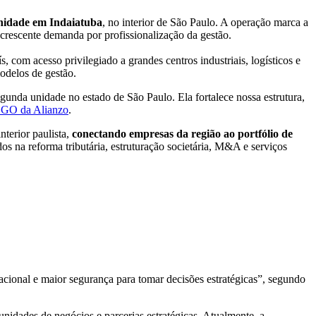
nidade em
Indaiatuba
, no interior de São Paulo. A operação marca a
 crescente demanda por profissionalização da gestão.
com acesso privilegiado a grandes centros industriais, logísticos e
odelos de gestão.
nda unidade no estado de São Paulo. Ela fortalece nossa estrutura,
CGO da Alianzo
.
terior paulista,
conectando empresas da região ao portfólio de
ados na reforma tributária, estruturação societária, M&A e serviços
cional e maior segurança para tomar decisões estratégicas”, segundo
nidades de negócios e parcerias estratégicas. Atualmente, a