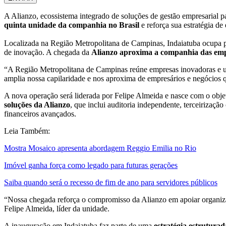
A Alianzo, ecossistema integrado de soluções de gestão empresarial 
quinta unidade da companhia no Brasil
e reforça sua estratégia d
Localizada na Região Metropolitana de Campinas, Indaiatuba ocupa pos
de inovação. A chegada da
Alianzo aproxima a companhia das empr
“A Região Metropolitana de Campinas reúne empresas inovadoras e um
amplia nossa capilaridade e nos aproxima de empresários e negócios 
A nova operação será liderada por Felipe Almeida e nasce com o objet
soluções da Alianzo
, que inclui auditoria independente, terceirização
financeiros avançados.
Leia Também:
Mostra Mosaico apresenta abordagem Reggio Emilia no Rio
Imóvel ganha força como legado para futuras gerações
Saiba quando será o recesso de fim de ano para servidores públicos
“Nossa chegada reforça o compromisso da Alianzo em apoiar organizaç
Felipe Almeida, líder da unidade.
A inauguração em Indaiatuba faz parte de uma
estratégia estrutura