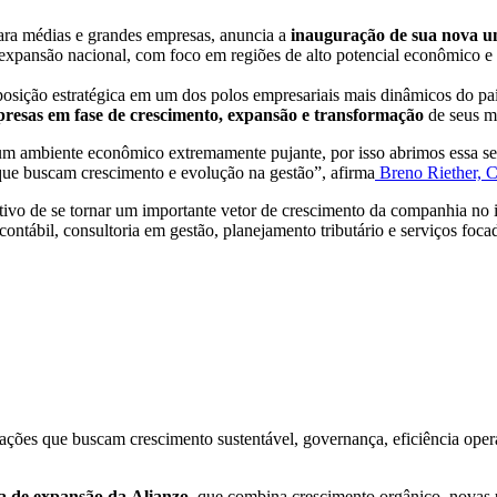
para médias e grandes empresas, anuncia a
inauguração de sua nova u
e expansão nacional, com foco em regiões de alto potencial econômico e
ição estratégica em um dos polos empresariais mais dinâmicos do país, 
esas em fase de crescimento, expansão e transformação
de seus m
 ambiente econômico extremamente pujante, por isso abrimos essa segu
que buscam crescimento e evolução na gestão”, afirma
Breno Riether, 
ivo de se tornar um importante vetor de crescimento da companhia no in
 contábil, consultoria em gestão, planejamento tributário e serviços foc
ões que buscam crescimento sustentável, governança, eficiência opera
da de expansão da Alianzo
, que combina crescimento orgânico, novas u