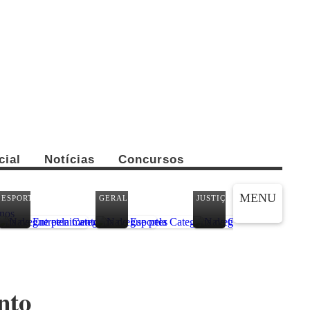
cial
Notícias
Concursos
CO
MENU
ESPORTES
GERAL
JUSTIÇA
PA
nto