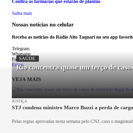
Confira as farmácias que estarão de plantão
Saiba mais
Nossas notícias
no celular
Receba as notícias do Rádio Alto Taquari no seu app favori
Telegram
Whatsapp
SAÚDE
Facebook
Entrar
Rio concentra quase um terço de casos
VEJA MAIS
JUSTIÇA
STJ condena ministro Marco Buzzi a perda de cargo
Pelas regras aprovadas nesta semana pelo CNJ, caso o magistrado