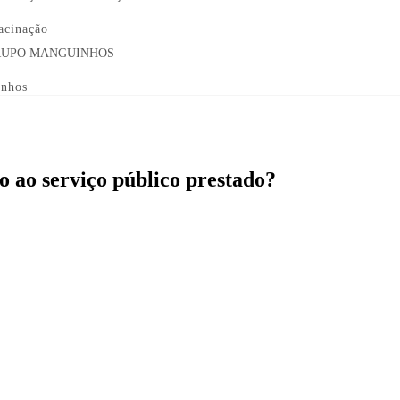
acinação
inhos
ão ao serviço público prestado?