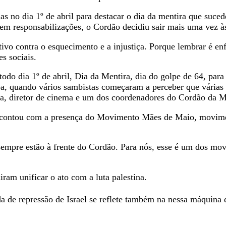
s no dia 1º de abril para destacar o dia da mentira que suced
m responsabilizações, o Cordão decidiu sair mais uma vez à
tivo contra o esquecimento e a injustiça. Porque lembrar é en
s sociais.
do dia 1º de abril, Dia da Mentira, dia do golpe de 64, para 
, quando vários sambistas começaram a perceber que várias 
a, diretor de cinema e um dos coordenadores do Cordão da M
e contou com a presença do Movimento Mães de Maio, movime
sempre estão à frente do Cordão. Para nós, esse é um dos mo
ram unificar o ato com a luta palestina.
a de repressão de Israel se reflete também na nessa máquina d