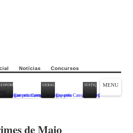
cial
Notícias
Concursos
CO
MENU
ESPORTES
GERAL
JUSTIÇA
PA
rimes de Maio