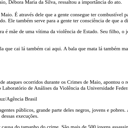
o, Débora Maria da Silva, ressaltou a importância do ato.
io. É através dele que a gente consegue ter combustível par
do. Ele também serve para a gente ter consciência de que a d
a é mãe de uma vítima da violência de Estado. Seu filho, o 
a que cai lá também cai aqui. A bala que mata lá também mata
de ataques ocorridos durante os Crimes de Maio, apontou o r
Laboratório de Análises da Violência da Universidade Feder
ruz/Agência Brasil
entes públicos, grande parte deles negros, jovens e pobres. 
2 dessas execuções.
r causa do tamanho do crime. São mais de 500 jovens assass