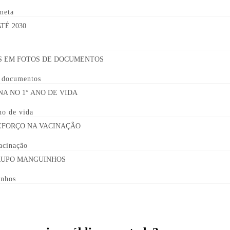
 meta
e documentos
no de vida
acinação
inhos