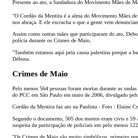
Presente ao ato, a fundadora do Movimento Mães de Mai
"O Cordão da Mentira é a alma do Movimento Mães de Ma
nos abraça. E ele escracha o que a gente vem denuncian
Assim como outras mães que participaram do ato, Debor
polícia durante os Crimes de Maio.
"Também estamos aqui pela causa palestina porque a bal
Débora.
Crimes de Maio
Pelo menos 564 pessoas foram mortas durante as ondas 
do PCC em São Paulo em maio de 2006, divulgado pelo 
Cordão da Mentira faz ato na Paulista - Foto : Elaine C
Segundo o documento, 505 dos mortos eram civis e 59 ag
suspeita da participação de policiais em pelo menos 12
"Os Crimes de Maio são muito simbólicos, primeiro po