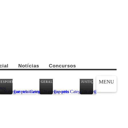
cial
Notícias
Concursos
CO
MENU
ESPORTES
GERAL
JUSTIÇA
PA