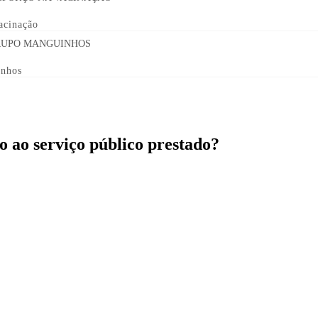
acinação
inhos
ão ao serviço público prestado?