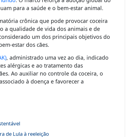
 mundo
. O marco reforça a adoção global do
buam para a saúde e o bem-estar animal.
matória crônica que pode provocar coceira
do a qualidade de vida dos animais e de
considerado um dos principais objetivos do
bem-estar dos cães.
AK)
, administrado uma vez ao dia, indicado
es alérgicas e ao tratamento das
es. Ao auxiliar no controle da coceira, o
 associado à doença e favorecer a
stentável
a de Lula à reeleição