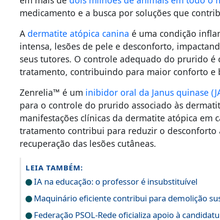
em mais de
dois milhões de animais em todo o
medicamento e a busca por soluções que contri
A
dermatite atópica canina
é uma condição infla
intensa, lesões de pele e desconforto, impactan
seus tutores. O controle adequado do prurido é 
tratamento, contribuindo para maior conforto e 
Zenrelia™ é um
inibidor oral da Janus quinase (J
para o controle do prurido associado às dermatit
manifestações clínicas da dermatite atópica em cã
tratamento contribui para reduzir o desconforto
recuperação das lesões cutâneas.
LEIA TAMBÉM:
IA na educação: o professor é insubstituível
Maquinário eficiente contribui para demolição su
Federação PSOL-Rede oficializa apoio à candidatur