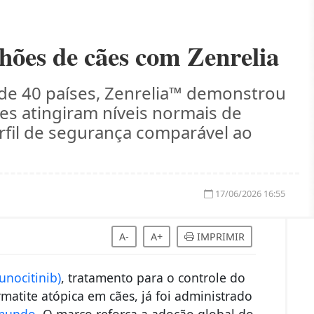
lhões de cães com Zenrelia
 de 40 países, Zenrelia™ demonstrou
es atingiram níveis normais de
rfil de segurança comparável ao
17/06/2026 16:55
A-
A+
IMPRIMIR
unocitinib)
, tratamento para o controle do
rmatite atópica em cães, já foi administrado