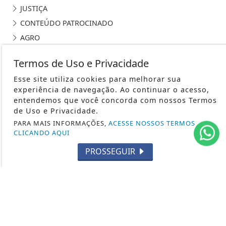
JUSTIÇA
CONTEÚDO PATROCINADO
AGRO
CLIMA E TEMPERATURA
Termos de Uso e Privacidade
INDICADORES ECONÔMICOS
Esse site utiliza cookies para melhorar sua
experiência de navegação. Ao continuar o acesso,
entendemos que você concorda com nossos Termos
de Uso e Privacidade.
PARA MAIS INFORMAÇÕES,
ACESSE NOSSOS TERMOS
WWW.RADIOALTOTAQUARI.COM.BR - TODOS OS DIREITOS
CLICANDO AQUI
RESERVADOS
PROSSEGUIR
TERMOS DE USO E PRIVACIDADE
SOBRE
FAQ