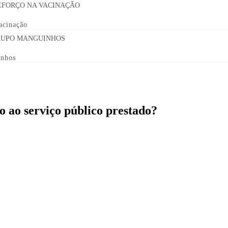
acinação
inhos
ão ao serviço público prestado?