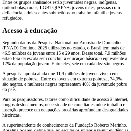
Entre os grupos analisados estão juventudes negras, indígenas,
quilombolas, rurais, LGBTQIAPN+, jovens mães, pessoas com
deficiência, adolescentes submetidos ao trabalho infantil e jovens
refugiados.
Acesso à educação
Segundo dados da Pesquisa Nacional por Amostra de Domicílios
(PNAD) Contínua 2025 utilizados no estudo, o Brasil tem mais de
46,5 milhões de jovens entre 15 e 29 anos. Desse total, 7,9 milhões
estão fora da escola sem concluir a educação básica: o equivalente a
17% da população jovem. Entre eles, sete em cada dez são negros.
A pesquisa aponta ainda que 11,9 milhões de jovens vivem em
situação de pobreza. Entre os jovens em extrema pobreza, 74,9%
são negros, e mulheres negras representam 40% da juventude pobre
do país.
Para os pesquisadores, fatores como dificuldade de acesso à internet,
longos deslocamentos, necessidade de conciliar estudo e trabalho e
inserção precoce em ocupações precárias aprofundam desigualdades
históricas.
A superintendente de conhecimento da Fundação Roberto Marinho,
Rosalina Soares, define que, ao escutar os jovens e reunir evidências