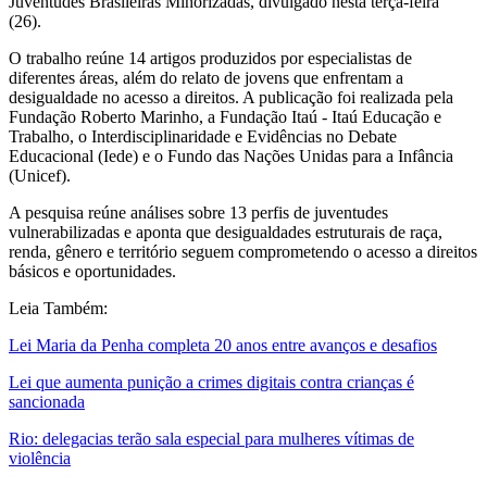
Juventudes Brasileiras Minorizadas, divulgado nesta terça-feira
(26).
O trabalho reúne 14 artigos produzidos por especialistas de
diferentes áreas, além do relato de jovens que enfrentam a
desigualdade no acesso a direitos. A publicação foi realizada pela
Fundação Roberto Marinho, a Fundação Itaú - Itaú Educação e
Trabalho, o Interdisciplinaridade e Evidências no Debate
Educacional (Iede) e o Fundo das Nações Unidas para a Infância
(Unicef).
A pesquisa reúne análises sobre 13 perfis de juventudes
vulnerabilizadas e aponta que desigualdades estruturais de raça,
renda, gênero e território seguem comprometendo o acesso a direitos
básicos e oportunidades.
Leia Também:
Lei Maria da Penha completa 20 anos entre avanços e desafios
Lei que aumenta punição a crimes digitais contra crianças é
sancionada
Rio: delegacias terão sala especial para mulheres vítimas de
violência