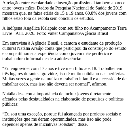
A relação entre escolaridade e inserção profissional também aparece
entre jovens mães. Dados da Pesquisa Nacional de Saúde de 2019
mostram que, na faixa etária de 15 a 19 anos, 60,8% dos jovens com
filhos estão fora da escola sem concluir os estudos.
A indígena Angélica Kalapalo com seu filho no Acampamento Terra
Livre - ATL 2026. Foto: Valter Campanato/Agência Brasil
Em entrevista à Agência Brasil, a cantora e estudante de produção
cultural Natália Araújo conta que participou da construção do estudo
e compartilhou sua experiência como jovem mãe periférica e
trabalhadora informal desde a adolescência:
“Eu engravidei com 17 anos e tive meu filho aos 18. Trabalhei em
três lugares durante a gravidez, isso é muito cotidiano nas periferias.
Muitas vezes a gente naturaliza o trabalho infantil e a necessidade de
trabalhar cedo, mas isso não deveria ser normal”, afirmou.
Natália destacou a importância de incluir jovens diretamente
afetados pelas desigualdades na elaboração de pesquisas e políticas
públicas:
“Eu sou uma exceção, porque fui alcançada por projetos sociais e
instituições que me deram oportunidades, mas isso não pode
depender apenas de iniciativas isoladas’’, disse.