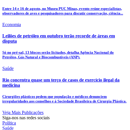
Entre 14 e 16 de agosto, no Museu PUC Minas, evento reúne especialistas,
observadores de aves e pesquisadores para discutir conservação, ciência...
Economia
Leilões de petróleo em outubro terão recorde de áreas em
disputa
Só no pré-sal, 13 blocos serão licitados, detalha Agência Nacional do
Petróleo, Gás Natural e Biocombustíveis (ANP).
Saúde
Rio concentra quase um terço de casos de exercício ilegal da
medicina
Cirurgiões plásticos pedem que população e médicos denunciem
irregularidades aos conselhos e à Sociedade Brasileira de Cirurgia Plástica.
Veja Mais Publicações
Siga-nos nas redes sociais
Política
Saúde