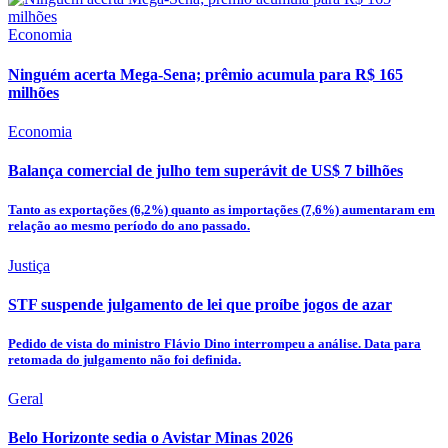
Economia
Ninguém acerta Mega-Sena; prêmio acumula para R$ 165
milhões
Economia
Balança comercial de julho tem superávit de US$ 7 bilhões
Tanto as exportações (6,2%) quanto as importações (7,6%) aumentaram em
relação ao mesmo período do ano passado.
Justiça
STF suspende julgamento de lei que proíbe jogos de azar
Pedido de vista do ministro Flávio Dino interrompeu a análise. Data para
retomada do julgamento não foi definida.
Geral
Belo Horizonte sedia o Avistar Minas 2026