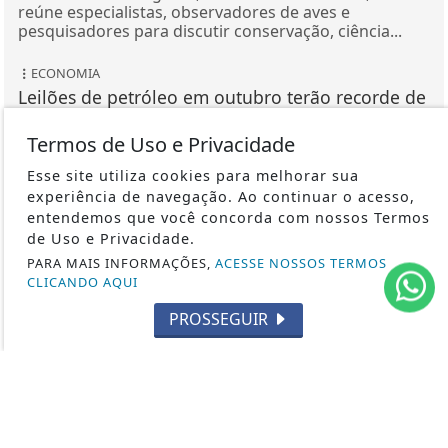
reúne especialistas, observadores de aves e
pesquisadores para discutir conservação, ciência...
ECONOMIA
Leilões de petróleo em outubro terão recorde de
áreas em disputa
Termos de Uso e Privacidade
Só no pré-sal, 13 blocos serão licitados, detalha
Agência Nacional do Petróleo, Gás Natural e
Esse site utiliza cookies para melhorar sua
Biocombustíveis (ANP).
experiência de navegação. Ao continuar o acesso,
entendemos que você concorda com nossos Termos
SAÚDE
de Uso e Privacidade.
Rio concentra quase um terço de casos de
PARA MAIS INFORMAÇÕES,
ACESSE NOSSOS TERMOS
exercício ilegal da medicina
CLICANDO AQUI
Cirurgiões plásticos pedem que população e médicos
PROSSEGUIR
denunciem irregularidades aos conselhos e à
Sociedade Brasileira de Cirurgia Plástica.
VEJA MAIS PUBLICAÇÕES