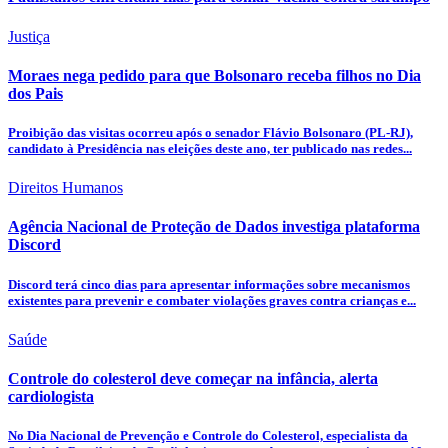
Justiça
Moraes nega pedido para que Bolsonaro receba filhos no Dia
dos Pais
Proibição das visitas ocorreu após o senador Flávio Bolsonaro (PL-RJ),
candidato à Presidência nas eleições deste ano, ter publicado nas redes...
Direitos Humanos
Agência Nacional de Proteção de Dados investiga plataforma
Discord
Discord terá cinco dias para apresentar informações sobre mecanismos
existentes para prevenir e combater violações graves contra crianças e...
Saúde
Controle do colesterol deve começar na infância, alerta
cardiologista
No Dia Nacional de Prevenção e Controle do Colesterol, especialista da