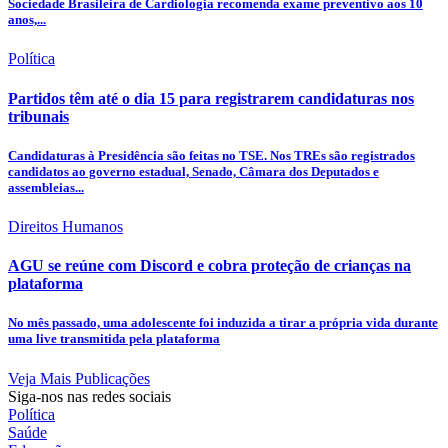
Sociedade Brasileira de Cardiologia recomenda exame preventivo aos 10
anos,...
Política
Partidos têm até o dia 15 para registrarem candidaturas nos
tribunais
Candidaturas à Presidência são feitas no TSE. Nos TREs são registrados
candidatos ao governo estadual, Senado, Câmara dos Deputados e
assembleias...
Direitos Humanos
AGU se reúne com Discord e cobra proteção de crianças na
plataforma
No mês passado, uma adolescente foi induzida a tirar a própria vida durante
uma live transmitida pela plataforma
Veja Mais Publicações
Siga-nos nas redes sociais
Política
Saúde