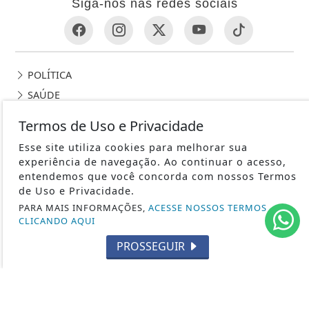
Siga-nos nas redes sociais
POLÍTICA
SAÚDE
EDUCAÇÃO
Termos de Uso e Privacidade
ECONOMIA
Esse site utiliza cookies para melhorar sua
DIREITOS HUMANOS
experiência de navegação. Ao continuar o acesso,
ENTRETENIMENTO
entendemos que você concorda com nossos Termos
de Uso e Privacidade.
ESPORTES
PARA MAIS INFORMAÇÕES,
ACESSE NOSSOS TERMOS
GERAL
CLICANDO AQUI
JUSTIÇA
PROSSEGUIR
CONTEÚDO PATROCINADO
AGRO
CLIMA E TEMPERATURA