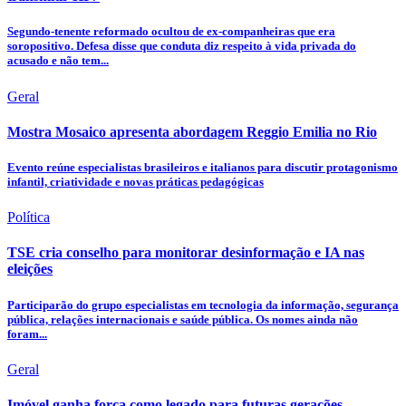
Segundo-tenente reformado ocultou de ex-companheiras que era
soropositivo. Defesa disse que conduta diz respeito à vida privada do
acusado e não tem...
Geral
Mostra Mosaico apresenta abordagem Reggio Emilia no Rio
Evento reúne especialistas brasileiros e italianos para discutir protagonismo
infantil, criatividade e novas práticas pedagógicas
Política
TSE cria conselho para monitorar desinformação e IA nas
eleições
Participarão do grupo especialistas em tecnologia da informação, segurança
pública, relações internacionais e saúde pública. Os nomes ainda não
foram...
Geral
Imóvel ganha força como legado para futuras gerações