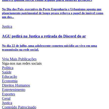
No Dia dos Pais, executivo da Porte Engenharia e Urbanismo aponta que
planejamento patrimonial de longo prazo reforça o papel do imóvel como
um dos...
Justiça
AGU pedirá na Justiça a retirada do Discord do ar
No dia 22 de julho, uma adolescente cometeu suicídio ao vivo em uma
transmissão na rede social.
Veja Mais Publicações
Siga-nos nas redes sociais
Política
Saúde
Educação
Economia
Direitos Humanos
Entretenimento
Esportes
Geral
Justiça
Conteúdo Patrocinado