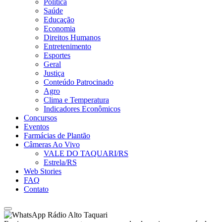
Política
Saúde
Educação
Economia
Direitos Humanos
Entretenimento
Esportes
Geral
Justiça
Conteúdo Patrocinado
Agro
Clima e Temperatura
Indicadores Econômicos
Concursos
Eventos
Farmácias de Plantão
Câmeras Ao Vivo
VALE DO TAQUARI/RS
Estrela/RS
Web Stories
FAQ
Contato
Rádio Alto Taquari