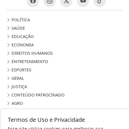
POLÍTICA
SAÚDE
EDUCAÇÃO
ECONOMIA
DIREITOS HUMANOS
ENTRETENIMENTO
ESPORTES
GERAL
JUSTIÇA
CONTEÚDO PATROCINADO
AGRO
CLIMA E TEMPERATURA
Termos de Uso e Privacidade
INDICADORES ECONÔMICOS
Esse site utiliza cookies para melhorar sua