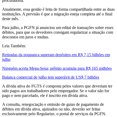
procuradoria.
Atualmente, essa gestão é feita de forma compartilhada entre as duas
instituições. A previsão é que a migração esteja completa até o final
deste mês.
Para julho, a PGFN já anunciou um edital de transações sobre esses
débitos, para que os devedores consigam regularizar a situação com
descontos em juros e multas.
Leia Também:
Retiradas da poupança superam depósitos em R$ 7,15 bilhões em
julho
Ninguém acerta Mega-Sena; prêmio acumula para R$ 165 milhões
Balança comercial de julho tem superávit de US$ 7 bilhões
A dívida ativa do FGTS é composta pelos valores que deveriam ter
sido pagos aos trabalhadores pelo empregador. Se o valor não for
pago e nem parcelado, ele é inscrito em dívida ativa.
A consulta, renegociação e emissão de guias de pagamento de
débitos em dívida ativa, ajuizados ou não, deverão ser feitas
exclusivamente pelo Regularize, o portal de serviços da PGFN.