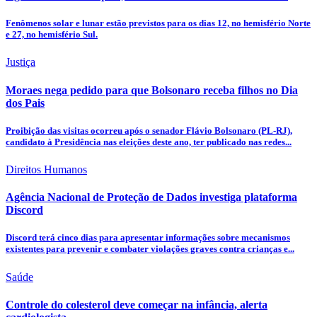
Fenômenos solar e lunar estão previstos para os dias 12, no hemisfério Norte
e 27, no hemisfério Sul.
Justiça
Moraes nega pedido para que Bolsonaro receba filhos no Dia
dos Pais
Proibição das visitas ocorreu após o senador Flávio Bolsonaro (PL-RJ),
candidato à Presidência nas eleições deste ano, ter publicado nas redes...
Direitos Humanos
Agência Nacional de Proteção de Dados investiga plataforma
Discord
Discord terá cinco dias para apresentar informações sobre mecanismos
existentes para prevenir e combater violações graves contra crianças e...
Saúde
Controle do colesterol deve começar na infância, alerta