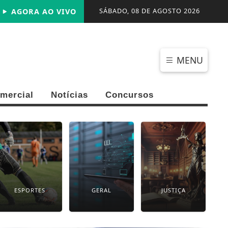
SÁBADO, 08 DE AGOSTO 2026
AGORA AO VIVO
MENU
mercial
Notícias
Concursos
ESPORTES
GERAL
JUSTIÇA
P