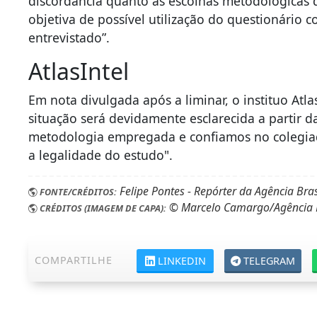
discordância quanto às escolhas metodológicas 
objetiva de possível utilização do questionári
entrevistado”.
AtlasIntel
Em nota divulgada após a liminar, o instituo Atla
situação será devidamente esclarecida a partir da
metodologia empregada e confiamos no colegiado
a legalidade do estudo".
Felipe Pontes - Repórter da Agência Bras
FONTE/CRÉDITOS:
© Marcelo Camargo/Agência B
CRÉDITOS (IMAGEM DE CAPA):
COMPARTILHE
LINKEDIN
TELEGRAM