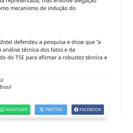
da representada, mas envolve alegação
o como mecanismo de indução do
sIntel defendeu a pesquisa e disse que “a
 análise técnica dos fatos e da
 do TSE para afirmar a robustez técnica e
il
rasil
WHATSAPP
TWITTER
FACEBOOK