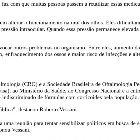
so faz com que muitas pessoas passem a reutilizar essas medic
 alterar o funcionamento natural dos olhos. Eles dificultam
pressão intraocular. Quando essa pressão permanece elevada
ovocar outros problemas no organismo. Entre eles, aumento da
ão, enfraquecimento dos ossos e maior risco de infecções e al
almologia (CBO) e a Sociedade Brasileira de Oftalmologia P
visa), ao Ministério da Saúde, ao Congresso Nacional e a enti
 indiscriminado de fórmulas com corticoides pela população.
blica”, destacou Roberto Vessani.
ta uma reunião para tentar sensibilizar políticos em busca d
ionou Vessani.