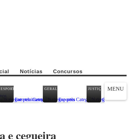
cial
Notícias
Concursos
CO
MENU
ESPORTES
GERAL
JUSTIÇA
PA
a e cegueira