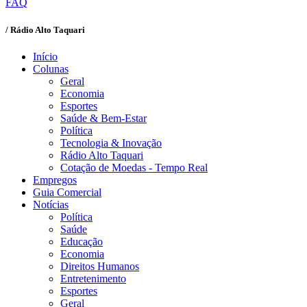
FAQ
/ Rádio Alto Taquari
Início
Colunas
Geral
Economia
Esportes
Saúde & Bem-Estar
Política
Tecnologia & Inovação
Rádio Alto Taquari
Cotação de Moedas - Tempo Real
Empregos
Guia Comercial
Notícias
Política
Saúde
Educação
Economia
Direitos Humanos
Entretenimento
Esportes
Geral