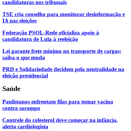
candidaturas nos tribunais
TSE cria conselho para monitorar desinformação e
IA nas eleições
Federação PSOL-Rede oficializa apoio à
candidatura de Lula à reeleição
Lei garante frete mínimo no transporte de cargas;
saiba o que muda
PRD e Solidariedade decidem pela neutralidade na
eleição presidencial
Saúde
Paulistanos enfrentam filas para tomar vacina
contra sarampo
Controle do colesterol deve começar na infância,
alerta cardiologista