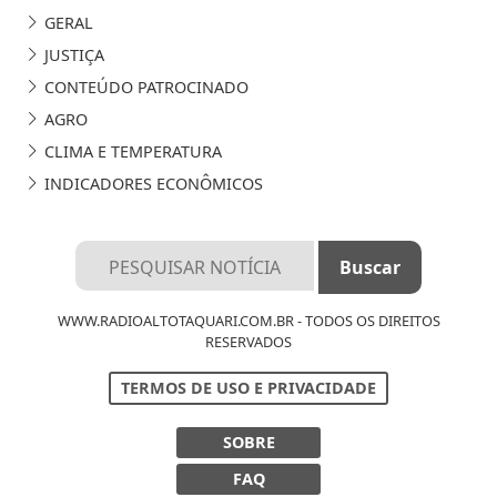
GERAL
JUSTIÇA
CONTEÚDO PATROCINADO
AGRO
CLIMA E TEMPERATURA
INDICADORES ECONÔMICOS
WWW.RADIOALTOTAQUARI.COM.BR - TODOS OS DIREITOS
RESERVADOS
TERMOS DE USO E PRIVACIDADE
Termos de Uso e Privacidade
SOBRE
Esse site utiliza cookies para melhorar sua
FAQ
experiência de navegação. Ao continuar o acesso,