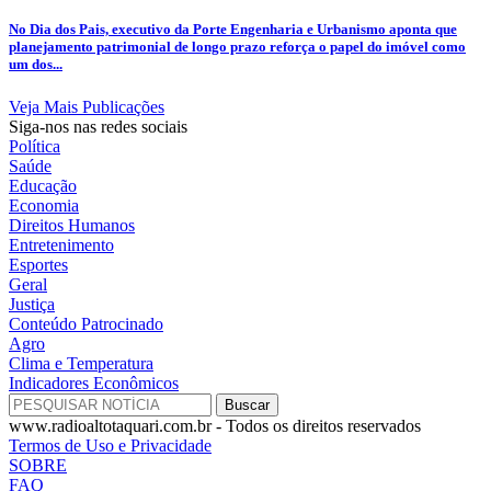
No Dia dos Pais, executivo da Porte Engenharia e Urbanismo aponta que
planejamento patrimonial de longo prazo reforça o papel do imóvel como
um dos...
Veja Mais Publicações
Siga-nos nas redes sociais
Política
Saúde
Educação
Economia
Direitos Humanos
Entretenimento
Esportes
Geral
Justiça
Conteúdo Patrocinado
Agro
Clima e Temperatura
Indicadores Econômicos
www.radioaltotaquari.com.br - Todos os direitos reservados
Termos de Uso e Privacidade
SOBRE
FAQ