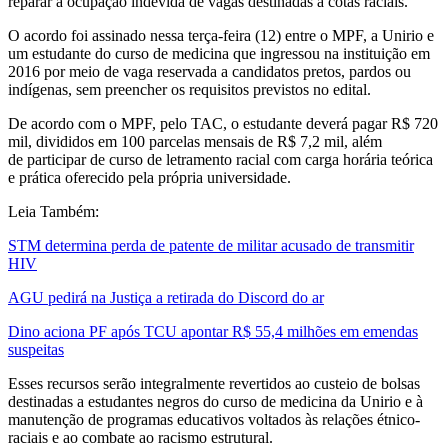
reparar a ocupação indevida de vagas destinadas a cotas raciais.
O acordo foi assinado nessa terça-feira (12) entre o MPF, a Unirio e
um estudante do curso de medicina que ingressou na instituição em
2016 por meio de vaga reservada a candidatos pretos, pardos ou
indígenas, sem preencher os requisitos previstos no edital.
De acordo com o MPF, pelo TAC, o estudante deverá pagar R$ 720
mil, divididos em 100 parcelas mensais de R$ 7,2 mil, além
de participar de curso de letramento racial com carga horária teórica
e prática oferecido pela própria universidade.
Leia Também:
STM determina perda de patente de militar acusado de transmitir
HIV
AGU pedirá na Justiça a retirada do Discord do ar
Dino aciona PF após TCU apontar R$ 55,4 milhões em emendas
suspeitas
Esses recursos serão integralmente revertidos ao custeio de bolsas
destinadas a estudantes negros do curso de medicina da Unirio e à
manutenção de programas educativos voltados às relações étnico-
raciais e ao combate ao racismo estrutural.