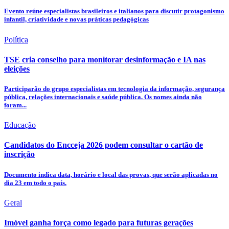
Evento reúne especialistas brasileiros e italianos para discutir protagonismo
infantil, criatividade e novas práticas pedagógicas
Política
TSE cria conselho para monitorar desinformação e IA nas
eleições
Participarão do grupo especialistas em tecnologia da informação, segurança
pública, relações internacionais e saúde pública. Os nomes ainda não
foram...
Educação
Candidatos do Encceja 2026 podem consultar o cartão de
inscrição
Documento indica data, horário e local das provas, que serão aplicadas no
dia 23 em todo o país.
Geral
Imóvel ganha força como legado para futuras gerações