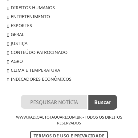
DIREITOS HUMANOS
ENTRETENIMENTO
ESPORTES
GERAL
JUSTIÇA
CONTEÚDO PATROCINADO
AGRO
CLIMA E TEMPERATURA
INDICADORES ECONÔMICOS
Termos de Uso e Privacidade
WWW.RADIOALTOTAQUARI.COM.BR - TODOS OS DIREITOS
RESERVADOS
Esse site utiliza cookies para melhorar sua
experiência de navegação. Ao continuar o acesso,
TERMOS DE USO E PRIVACIDADE