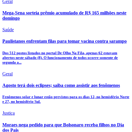
Geral
Mega-Sena sorteia prêmio acumulado de R$ 165 milhões neste
domingo
Saúde
Paulistanos enfrentam filas para tomar vacina contra sarampo
Dos 512 postos listados no portal De Olho Na Fila, apenas 62 estavam
abertos neste sábado (8). O funcionamento de todos ocorre somente de
segunda a...
Geral
Agosto terá dois eclipses; saiba como assistir aos fenômenos
Fenômenos solar e lunar estão previstos para os dias 12, no hemisfério Norte
e 27, no hemisfério Sul.
Justiça
Moraes nega pedido para que Bolsonaro receba filhos no Dia
dos Pais