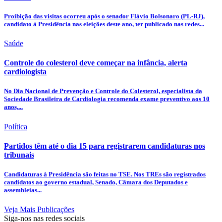
Proibição das visitas ocorreu após o senador Flávio Bolsonaro (PL-RJ),
candidato à Presidência nas eleições deste ano, ter publicado nas redes...
Saúde
Controle do colesterol deve começar na infância, alerta
cardiologista
No Dia Nacional de Prevenção e Controle do Colesterol, especialista da
Sociedade Brasileira de Cardiologia recomenda exame preventivo aos 10
anos,...
Política
Partidos têm até o dia 15 para registrarem candidaturas nos
tribunais
Candidaturas à Presidência são feitas no TSE. Nos TREs são registrados
candidatos ao governo estadual, Senado, Câmara dos Deputados e
assembleias...
Veja Mais Publicações
Siga-nos nas redes sociais