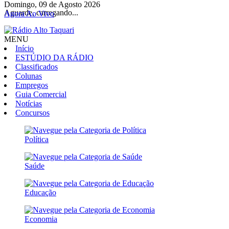
Domingo, 09 de Agosto 2026
Aguarde, carregando...
Agora Ao Vivo
MENU
Início
ESTÚDIO DA RÁDIO
Classificados
Colunas
Empregos
Guia Comercial
Notícias
Concursos
Política
Saúde
Educação
Economia