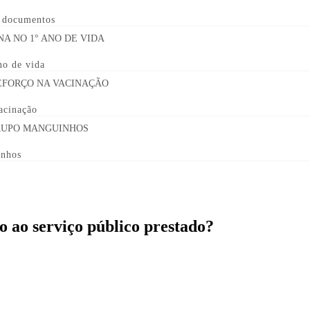
e documentos
no de vida
acinação
inhos
ão ao serviço público prestado?