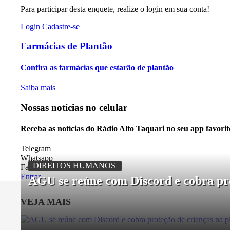
Para participar desta enquete, realize o login em sua conta!
Login
Cadastre-se
Farmácias de Plantão
Confira as farmácias que estarão de plantão
Saiba mais
Nossas notícias
no celular
Receba as notícias do Rádio Alto Taquari no seu app favori
Telegram
Whatsapp
DIREITOS HUMANOS
Facebook
Entrar
AGU se reúne com Discord e cobra pr
VEJA MAIS