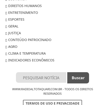
DIREITOS HUMANOS
ENTRETENIMENTO
ESPORTES
GERAL
JUSTIÇA
CONTEÚDO PATROCINADO
AGRO
CLIMA E TEMPERATURA
INDICADORES ECONÔMICOS
Termos de Uso e Privacidade
WWW.RADIOALTOTAQUARI.COM.BR - TODOS OS DIREITOS
RESERVADOS
Esse site utiliza cookies para melhorar sua
experiência de navegação. Ao continuar o acesso,
TERMOS DE USO E PRIVACIDADE