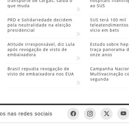
transporte de cargas; saiba o
hospitais filantró
que muda
ao SUS
PRD e Solidariedade decidem
SUS terá 100 mil
pela neutralidade na eleição
teleatendimentos
presidencial
vício em bets
Atitude irresponsável, diz Lula
Estudo sobre hepa
após revogação de visto de
traça panorama 
embaixadora
onze anos
Brasil repudia revogação de
Campanha Nacion
visto de embaixadora nos EUA
Multivacinação c
segunda
os nas redes sociais