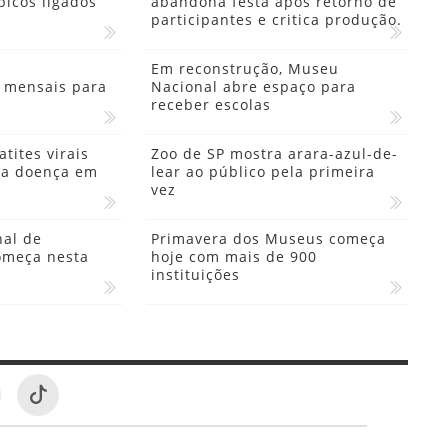
picos ligados
abandona festa após retorno de
participantes e critica produção.
Em reconstrução, Museu
 mensais para
Nacional abre espaço para
receber escolas
tites virais
Zoo de SP mostra arara-azul-de-
da doença em
lear ao público pela primeira
vez
al de
Primavera dos Museus começa
omeça nesta
hoje com mais de 900
instituições